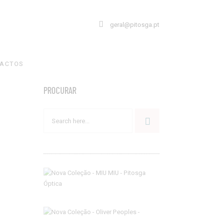
geral@pitosga.pt
ACTOS
PROCURAR
Search
for: