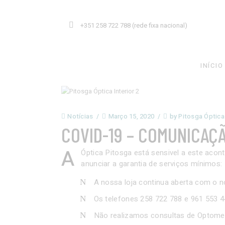
+351 258 722 788 (rede fixa nacional)
INÍCIO
Notícias
Março 15, 2020
by
Pitosga Óptica
COVID-19 – COMUNICAÇ
A
Óptica Pitosga está sensivel a este ac
anunciar a garantia de serviços mínimos:
A nossa loja continua aberta com o 
Os telefones 258 722 788 e 961 553 4
Não realizamos consultas de Optomet