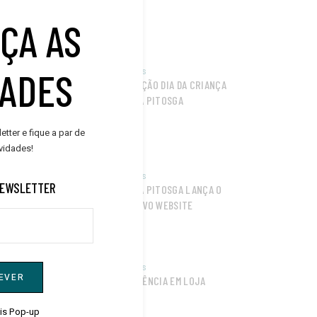
ÇA AS
DADES
Notícias
PROMOÇÃO DIA DA CRIANÇA
ÓPTICA PITOSGA
tter e fique a par de
vidades!
Notícias
NEWSLETTER
ÓPTICA PITOSGA LANÇA O
SEU NOVO WEBSITE
Notícias
EVER
EXPERIÊNCIA EM LOJA
his Pop-up