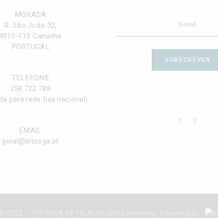
MORADA
R. São João 32,
4910-113 Caminha
PORTUGAL
SUBSCREVER
TELEFONE
258 722 788
a para rede fixa nacional)
EMAIL
geral@pitosga.pt
 © 2022 – PITOSGA OPTICA. All rights reserved. Powered by: