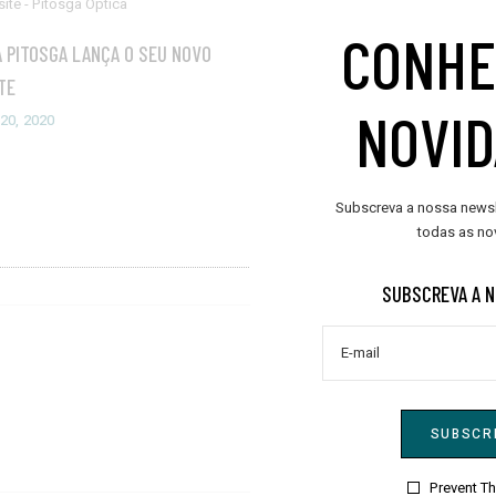
CONHE
A PITOSGA LANÇA O SEU NOVO
EXPERIÊNCIA EM LOJA
TE
Fevereiro 19, 2020
NOVI
20, 2020
Subscreva a nossa newsle
todas as no
SUBSCREVA A 
SUBSCR
Prevent T